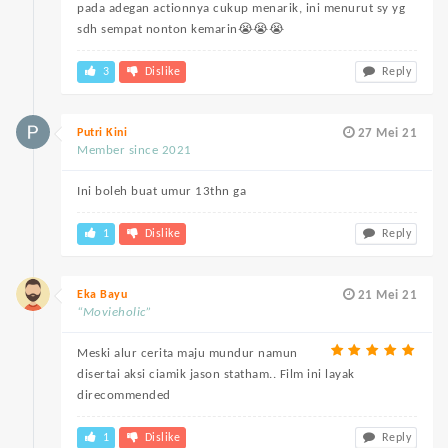
pada adegan actionnya cukup menarik, ini menurut sy yg
sdh sempat nonton kemarin😭😭😭
3
Dislike
Reply
Putri Kini
27 Mei 21
Member since 2021
Ini boleh buat umur 13thn ga
1
Dislike
Reply
Eka Bayu
21 Mei 21
“Movieholic”
Meski alur cerita maju mundur namun
disertai aksi ciamik jason statham.. Film ini layak
direcommended
1
Dislike
Reply