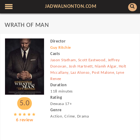
JADWALNONTON.COM
WRATH OF MAN
Director
Guy Ritchie
Casts
Jason Statham
,
Scott Eastwood
,
Jeffrey
Donovan
,
Josh Hartnett
,
Niamh Algar
,
Holt
Mccallany
,
Laz Alonso
,
Post Malone
,
Lyne
Renee
Duration
118 minutes
Rating
5.0
Dewasa 17+
Genre
Action, Crime, Drama
6 review