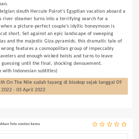
kan.
Belgian sleuth Hercule Poirot’s Egyptian vacation aboard a
river steamer turns into a terrifying search for a
when a picture-perfect couple’s idyllic honeymoon is
 cut short. Set against an epic landscape of sweeping
tas and the majestic Giza pyramids, this dramatic tale of
 wrong features a cosmopolitan group of impeccably
ravelers and enough wicked twists and turns to leave
 guessing until the final, shocking denouement.
h with Indonesian subtitles)
th On The Nile
sudah tayang di bioskop sejak tanggal 09
 2022 - 03 April 2022
bahkan foto nonton kamu