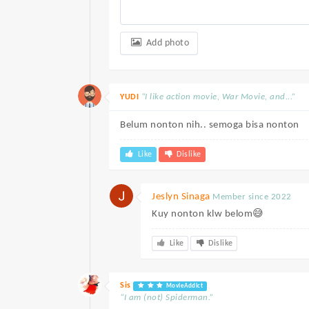
Add photo
“I like action movie, War Movie, and...”
YUDI
Belum nonton nih.. semoga bisa nonton
Like
Dislike
Jeslyn Sinaga
Member since 2022
Kuy nonton klw belom😅
Like
Dislike
Sis
MovieAddict
“I am (not) Spiderman.”