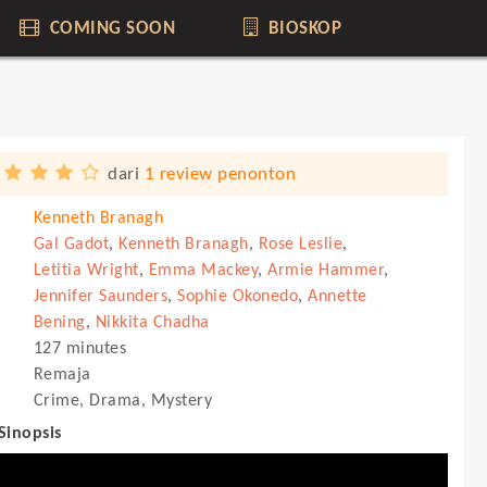
COMING SOON
BIOSKOP
dari
1 review penonton
Kenneth Branagh
Gal Gadot
,
Kenneth Branagh
,
Rose Leslie
,
Letitia Wright
,
Emma Mackey
,
Armie Hammer
,
Jennifer Saunders
,
Sophie Okonedo
,
Annette
Bening
,
Nikkita Chadha
127 minutes
Remaja
Crime, Drama, Mystery
 Sinopsis