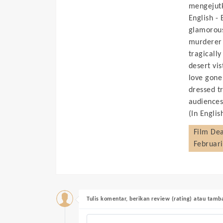
mengejut
English -
glamorous 
murderer 
tragically
desert vis
love gone
dressed t
audiences
(In Englis
Film
Dea
Februari
Tulis komentar, berikan review (rating) atau tam