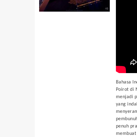
Bahasa In
Poirot di
menjadi 
yang inda
menyeramk
pembunuh
penuh pra
membuat 