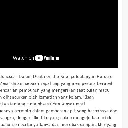
donesia -
Dalam Death on the Nile, petualangan Hercule
 Mesir dalam sebuah kapal uap yang mempesona berubah
pencarian pembunuh yang mengerikan saat bulan madu
h dihancurkan oleh kematian yang kejam. Kisah
an tentang cinta obsesif dan konsekuensi
annya bermain dalam gambaran epik yang berbahaya dan
sangka, dengan liku-liku yang cukup mengejutkan untuk
penonton bertanya-tanya dan menebak sampai akhir yang