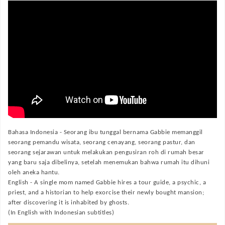
Bahasa Indonesia -
Seorang ibu tunggal bernama Gabbie memanggil
seorang pemandu wisata, seorang cenayang, seorang pastur, dan
seorang sejarawan untuk melakukan pengusiran roh di rumah besar
yang baru saja dibelinya, setelah menemukan bahwa rumah itu dihuni
oleh aneka hantu.
English -
A single mom named Gabbie hires a tour guide, a psychic, a
priest, and a historian to help exorcise their newly bought mansion;
after discovering it is inhabited by ghosts.
(In English with Indonesian subtitles)