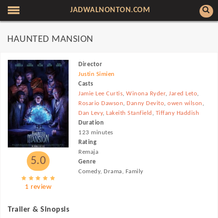
JADWALNONTON.COM
HAUNTED MANSION
Director
Justin Simien
Casts
Jamie Lee Curtis
,
Winona Ryder
,
Jared Leto
,
Rosario Dawson
,
Danny Devito
,
owen wilson
,
Dan Levy
,
Lakeith Stanfield
,
Tiffany Haddish
Duration
123 minutes
Rating
Remaja
5.0
Genre
Comedy, Drama, Family
1 review
Trailer & Sinopsis