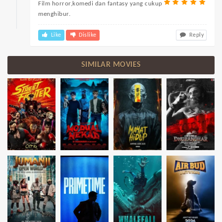
Film horror,komedi dan fantasy yang cukup
menghibur.
Like
Dislike
Reply
SIMILAR MOVIES