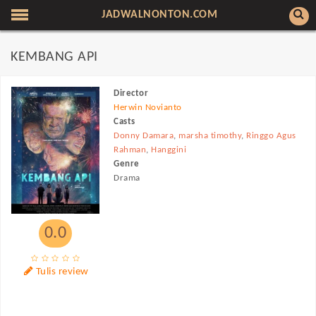
JADWALNONTON.COM
KEMBANG API
Director
Herwin Novianto
Casts
Donny Damara
,
marsha timothy
,
Ringgo Agus
Rahman
,
Hanggini
Genre
Drama
0.0
Tulis review