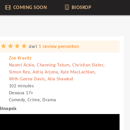
COMING SOON
BIOSKOP
dari
1 review penonton
Zoe Kravitz
Naomi Ackie
,
Channing Tatum
,
Christian Slater
,
Simon Rex
,
Adria Arjona
,
Kyle MacLachlan
,
With Geena Davis
,
Alia Shawkat
102 minutes
Dewasa 17+
Comedy, Crime, Drama
 Sinopsis