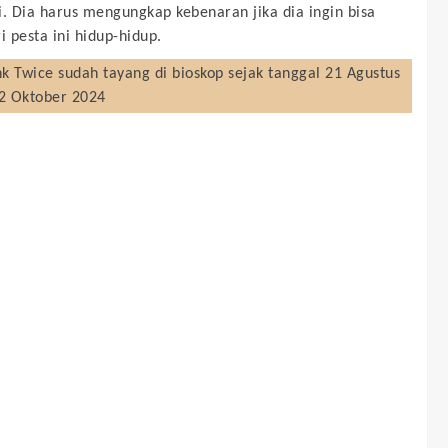
i. Dia harus mengungkap kebenaran jika dia ingin bisa
i pesta ini hidup-hidup.
nk Twice
sudah tayang di bioskop sejak tanggal 21 Agustus
02 Oktober 2024