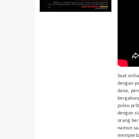
Saat mili
dengan pe
dana, per
bergabung
pulau pri
dengan si
orang ber
namun saa
memperta