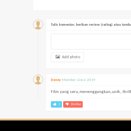
Tulis komentar, berikan review (rating) atau tam
Add photo
Member since 2019
Denny
Film yang seru,menenggangkan,unik, thril
1
Dislike