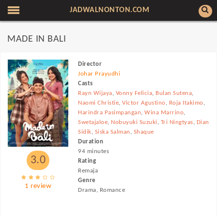
JADWALNONTON.COM
MADE IN BALI
Director
Johar Prayudhi
Casts
Rayn Wijaya
,
Vonny Felicia
,
Bulan Sutena
,
Naomi Christie
,
Victor Agustino
,
Roja Itakimo
,
Harindra Pasimpangan
,
Wina Marrino
,
Swetajaloe
,
Nobuyuki Suzuki
,
Tri Ningtyas
,
Dian
Sidik
,
Siska Salman
,
Shaque
Duration
94 minutes
3.0
Rating
Remaja
Genre
1 review
Drama, Romance