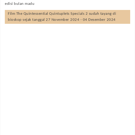
edisi bulan madu
Film
The Quintessential Quintuplets Specials 2
sudah tayang di
bioskop sejak tanggal 27 November 2024 - 04 Desember 2024