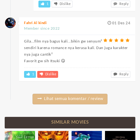
1
Dislike
Reply
Fahri Al kindi
01 Des 24
Member since 2022
Gila...film nya bagus kali...bikin gw senyum²
sendiri karena romance nya kerasa kali. Dan juga karakter
nya juga cantik²
Favorit gw sih Itsuki 😋
1
Dislike
Reply
Lihat semua komentar / review
SIMILAR MOVIES