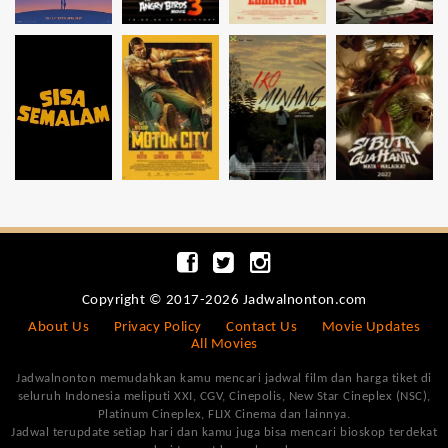
Copyright © 2017-2026 Jadwalnonton.com
About Us
Privacy Policy
Contact Us
Movie Updates
All Movies
Jadwalnonton memudahkan kamu mencari jadwal film dan harga tiket di
seluruh Indonesia meliputi XXI, CGV, Cinepolis, New Star Cineplex (NSC),
Platinum Cineplex, FLIX Cinema dan lainnya.
Jadwal terupdate setiap hari dan kamu juga bisa mencari bioskop terdekat