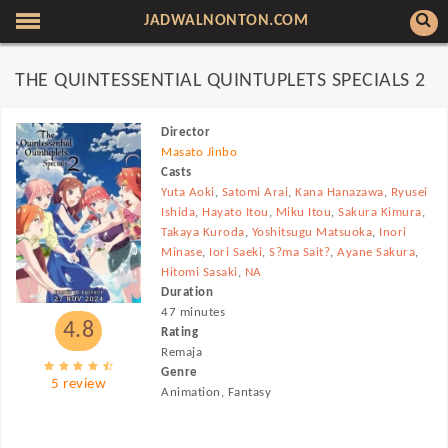
JADWALNONTON.COM
THE QUINTESSENTIAL QUINTUPLETS SPECIALS 2
Director
Masato Jinbo
Casts
Yuta Aoki
,
Satomi Arai
,
Kana Hanazawa
,
Ryusei
Ishida
,
Hayato Itou
,
Miku Itou
,
Sakura Kimura
,
Takaya Kuroda
,
Yoshitsugu Matsuoka
,
Inori
Minase
,
Iori Saeki
,
S?ma Sait?
,
Ayane Sakura
,
Hitomi Sasaki
,
NA
Duration
47 minutes
4.8
Rating
Remaja
Genre
5 review
Animation, Fantasy