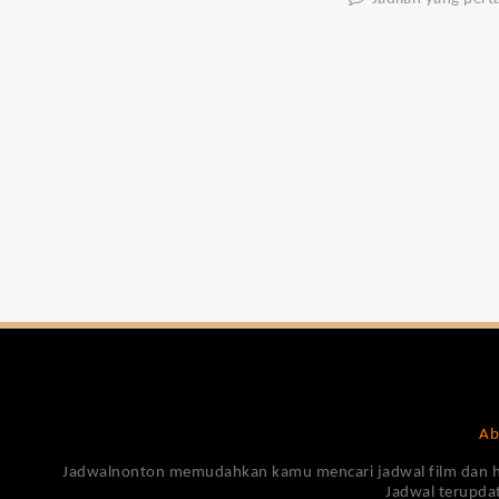
Ab
Jadwalnonton memudahkan kamu mencari jadwal film dan harga
Jadwal terupdat