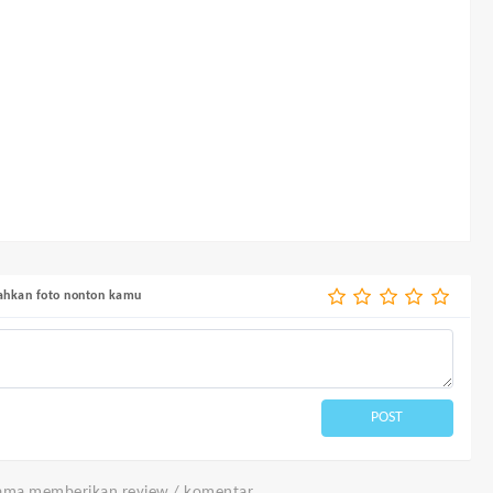
bahkan foto nonton kamu
POST
tama memberikan review / komentar