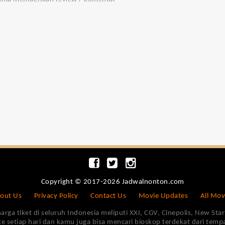
Copyright © 2017-2026 Jadwalnonton.com
out Us
Privacy Policy
Contact Us
Movie Updates
All Mov
 tiket di seluruh Indonesia meliputi XXI, CGV, Cinepolis, New Star 
e setiap hari dan kamu juga bisa mencari bioskop terdekat dari tem