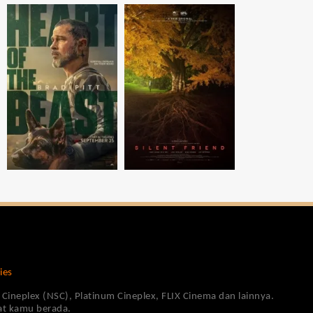
ies
Cineplex (NSC), Platinum Cineplex, FLIX Cinema dan lainnya.
pat kamu berada.