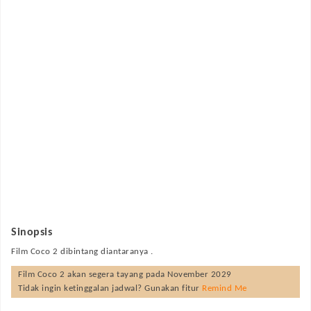
Sinopsis
Film Coco 2 dibintang diantaranya .
Film
Coco 2
akan segera tayang pada
November 2029
Tidak ingin ketinggalan jadwal? Gunakan fitur
Remind Me