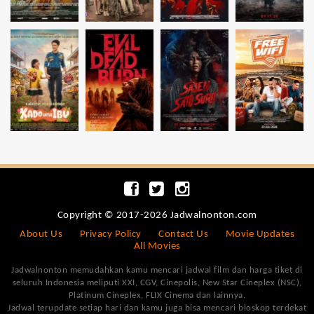
Copyright © 2017-2026 Jadwalnonton.com
About Us
Privacy Policy
Contact Us
Movie Updates
All Movies
Jadwalnonton memudahkan kamu mencari jadwal film dan harga tiket di
seluruh Indonesia meliputi XXI, CGV, Cinepolis, New Star Cineplex (NSC),
Platinum Cineplex, FLIX Cinema dan lainnya.
Jadwal terupdate setiap hari dan kamu juga bisa mencari bioskop terdekat