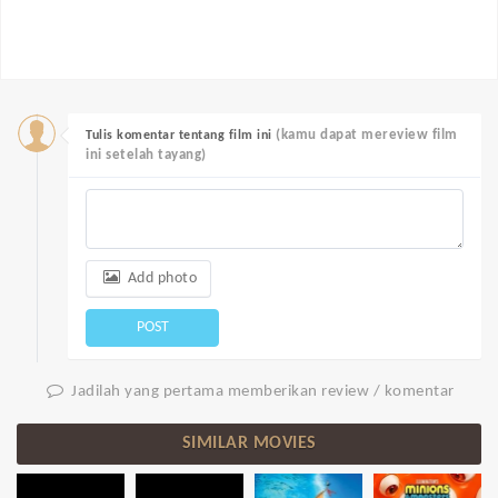
(kamu dapat mereview film
Tulis komentar tentang film ini
ini setelah tayang)
Add photo
POST
Jadilah yang pertama memberikan review / komentar
SIMILAR MOVIES