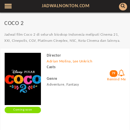
JADWALNONTON.COM
COCO 2
Jadwal film Coco 2 di seluruh bioskop Indonesia meliputi Cinema 21,
XXI, Cinepolis, CGV, Platinum Cineplex, NSC, Kota Cinema dan lainnya.
Director
Adrian Molina
,
Lee Unkrich
Casts
79
Genre
Remind Me
Adventure, Fantasy
Coming soon