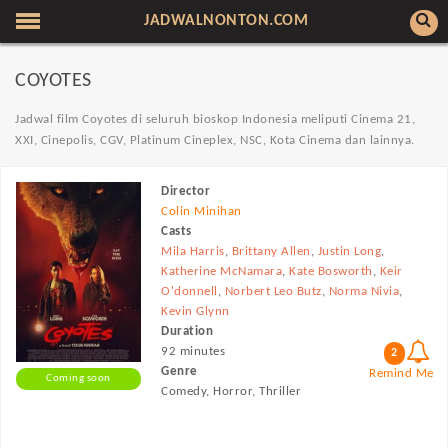
JADWALNONTON.COM
COYOTES
Jadwal film Coyotes di seluruh bioskop Indonesia meliputi Cinema 21,
XXI, Cinepolis, CGV, Platinum Cineplex, NSC, Kota Cinema dan lainnya.
Director
Colin Minihan
Casts
Mila Harris
,
Brittany Allen
,
Justin Long
,
Katherine McNamara
,
Kate Bosworth
,
Keir
O'donnell
,
Norbert Leo Butz
,
Norma Nivia
,
Kevin Glynn
Duration
92 minutes
2
Genre
Remind Me
Coming soon
Comedy, Horror, Thriller