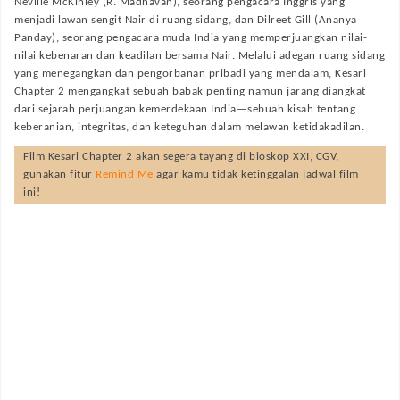
Neville McKinley (R. Madhavan), seorang pengacara Inggris yang
menjadi lawan sengit Nair di ruang sidang, dan Dilreet Gill (Ananya
Panday), seorang pengacara muda India yang memperjuangkan nilai-
nilai kebenaran dan keadilan bersama Nair. Melalui adegan ruang sidang
yang menegangkan dan pengorbanan pribadi yang mendalam, Kesari
Chapter 2 mengangkat sebuah babak penting namun jarang diangkat
dari sejarah perjuangan kemerdekaan India—sebuah kisah tentang
keberanian, integritas, dan keteguhan dalam melawan ketidakadilan.
Film
Kesari Chapter 2
akan segera tayang di bioskop XXI, CGV,
gunakan fitur
Remind Me
agar kamu tidak ketinggalan jadwal film
ini!