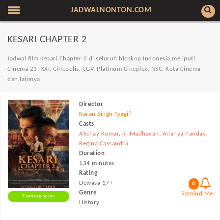
JADWALNONTON.COM
KESARI CHAPTER 2
Jadwal film Kesari Chapter 2 di seluruh bioskop Indonesia meliputi
Cinema 21, XXI, Cinepolis, CGV, Platinum Cineplex, NSC, Kota Cinema
dan lainnya.
Director
Karan Singh Tyagi?
Casts
Akshay Kumar
,
R. Madhavan
,
Ananya Panday
,
Regina Cassandra
Duration
134 minutes
Rating
Dewasa 17+
6
Genre
Remind Me
Coming soon
History