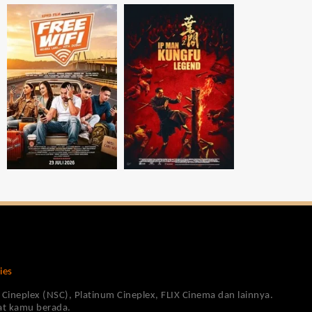
ies
Cineplex (NSC), Platinum Cineplex, FLIX Cinema dan lainnya.
pat kamu berada.