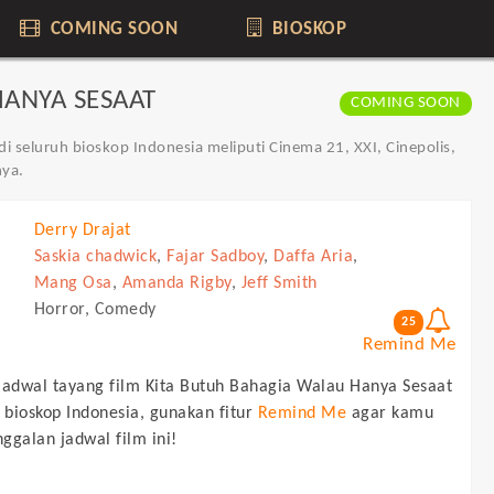
COMING SOON
BIOSKOP
ANYA SESAAT
COMING SOON
i seluruh bioskop Indonesia meliputi Cinema 21, XXI, Cinepolis,
nya.
Derry Drajat
Saskia chadwick
,
Fajar Sadboy
,
Daffa Aria
,
Mang Osa
,
Amanda Rigby
,
Jeff Smith
Horror, Comedy
25
Remind Me
jadwal tayang film
Kita Butuh Bahagia Walau Hanya Sesaat
h bioskop Indonesia, gunakan fitur
Remind Me
agar kamu
nggalan jadwal film ini!