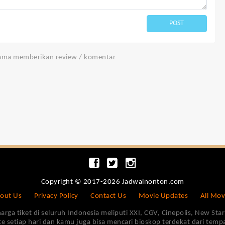
POST
tama memberikan review / komentar
Copyright © 2017-2026 Jadwalnonton.com
out Us
Privacy Policy
Contact Us
Movie Updates
All Mov
 tiket di seluruh Indonesia meliputi XXI, CGV, Cinepolis, New Star 
e setiap hari dan kamu juga bisa mencari bioskop terdekat dari tem