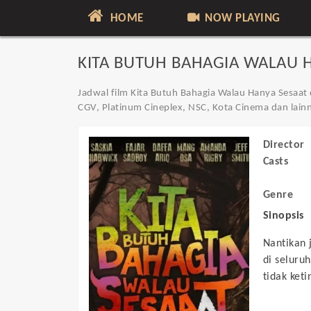
HOME
NOW PLAYING
KITA BUTUH BAHAGIA WALAU H
Jadwal film Kita Butuh Bahagia Walau Hanya Sesaat d
CGV, Platinum Cineplex, NSC, Kota Cinema dan lain
Director
Casts
Genre
Sinopsis
Nantikan 
di seluru
tidak keti