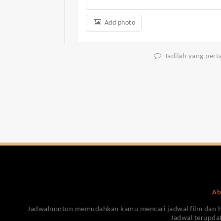
Add photo
Jadilah yang per
Ab
Jadwalnonton memudahkan kamu mencari jadwal film dan harga
Jadwal terupdat