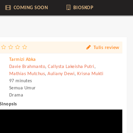
COMING SOON
BIOSKOP
Tulis review
Tarmizi Abka
Davie Brahmanto
,
Callysta Lakeisha Putri
,
Mathias Mutchus
,
Auliany Dewi
,
Krisna Mukti
97 minutes
Semua Umur
Drama
 Sinopsis