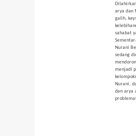
Dilahirka
arya dan 
galih, ke
kelebihan
sahabat y
Sementara
Nurani Be
sedang di
mendorong
menjadi p
kelompokn
Nurani. d
dan arya 
problemat