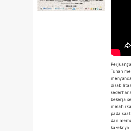
Perjuanga
Tuhan mem
menyanda
disabilit
sederhana
bekerja s
melahirka
pada saat
dan memu
kakeknya