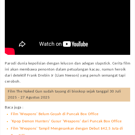
Parodi dunia kepolisian dengan lelucon dan adegan slapstick. Cerita film
ini akan membawa penonton dalam petualangan kacau, namun heroik
dari detektif Frank Drebin Jr (Liam Neeson) yang penuh semangat tapi
ceroboh.
Film
The Naked Gun
sudah tayang di bioskop sejak tanggal 30 Juli
2025 - 27 Agustus 2025
Baca juga :
Film 'Weapons' Belum Goyah di Puncak Box Office
'Kpop Demon Hunters' Gusur 'Weapons' dari Puncak Box Office
Film 'Weapons' Tampil Mengesankan dengan Debut $42,5 Juta di