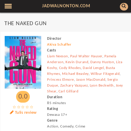
JADWALNONTON.COM
THE NAKED GUN
Director
Akiva Schaffer
Casts
Liam Neeson
,
Paul Walter Hauser
,
Pamela
Anderson
,
Kevin Durand
,
Danny Huston
,
Liza
Koshy
,
Cody Rhodes
,
David Lengel
,
Busta
Rhymes
,
Michael Beasley
,
Wilbur Fitzgerald
,
Princess Elmore
,
Jason MacDonald
,
Sergio
Duque
,
Zachary Vazquez
,
Lyon Beckwith
,
Joey
Shear
,
Carl Gilliard
0.0
Duration
85 minutes
Rating
Tulis review
Dewasa 17+
Genre
Action, Comedy, Crime