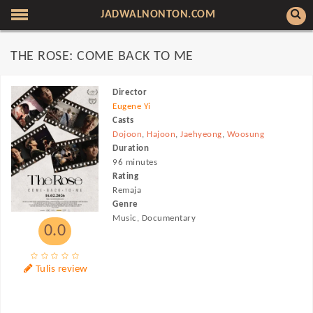
JADWALNONTON.COM
THE ROSE: COME BACK TO ME
Director
Eugene Yi
Casts
Dojoon
,
Hajoon
,
Jaehyeong
,
Woosung
Duration
96 minutes
Rating
Remaja
Genre
Music, Documentary
0.0
Tulis review