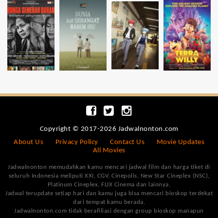
Copyright © 2017-2026 Jadwalnonton.com
About Us
Privacy Policy
Contact Us
Movie Updates
All Movies
Jadwalnonton memudahkan kamu mencari jadwal film dan harga tiket di
seluruh Indonesia meliputi XXI, CGV, Cinepolis, New Star Cineplex (NSC),
Platinum Cineplex, FLIX Cinema dan lainnya.
Jadwal terupdate setiap hari dan kamu juga bisa mencari bioskop terdekat
dari tempat kamu berada.
Jadwalnonton.com tidak berafiliasi dengan group bioskop manapun