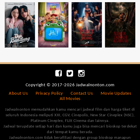
Copyright © 2017-2026 Jadwalnonton.com
About Us
Privacy Policy
Contact Us
Movie Updates
All Movies
Jadwalnonton memudahkan kamu mencari jadwal film dan harga tiket di
seluruh Indonesia meliputi XXI, CGV, Cinepolis, New Star Cineplex (NSC),
Platinum Cineplex, FLIX Cinema dan lainnya.
Jadwal terupdate setiap hari dan kamu juga bisa mencari bioskop terdekat
dari tempat kamu berada.
Jadwalnonton.com tidak berafiliasi dengan group bioskop manapun