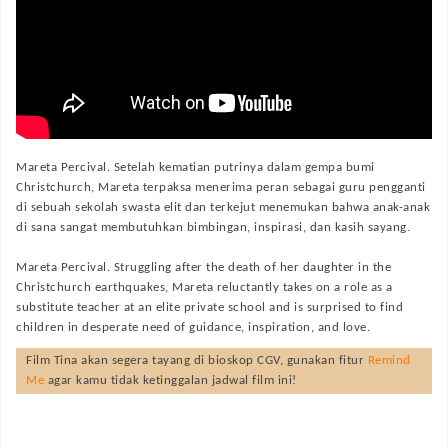
Mareta Percival. Setelah kematian putrinya dalam gempa bumi
Christchurch, Mareta terpaksa menerima peran sebagai guru pengganti
di sebuah sekolah swasta elit dan terkejut menemukan bahwa anak-anak
di sana sangat membutuhkan bimbingan, inspirasi, dan kasih sayang.
Mareta Percival. Struggling after the death of her daughter in the
Christchurch earthquakes, Mareta reluctantly takes on a role as a
substitute teacher at an elite private school and is surprised to find
children in desperate need of guidance, inspiration, and love.
Film
Tina
akan segera tayang di bioskop CGV, gunakan fitur
Remind
Me
agar kamu tidak ketinggalan jadwal film ini!