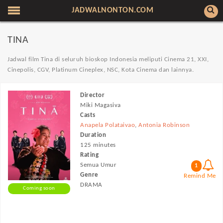
JADWALNONTON.COM
TINA
Jadwal film Tina di seluruh bioskop Indonesia meliputi Cinema 21, XXI,
Cinepolis, CGV, Platinum Cineplex, NSC, Kota Cinema dan lainnya.
Director
Miki Magasiva
Casts
Anapela Polataivao
,
Antonia Robinson
Duration
125 minutes
Rating
Semua Umur
1
Genre
Remind Me
DRAMA
Coming soon