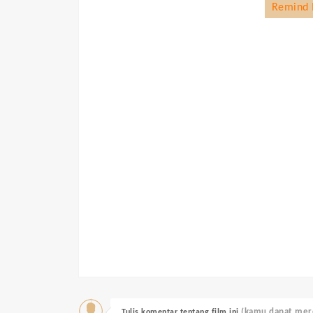
Remind
(kamu dapat mere
Tulis komentar tentang film ini