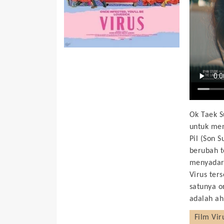
Ok Taek S
untuk men
Pil (Son 
berubah t
menyadari
Virus ter
satunya o
adalah ah
Film
Vir