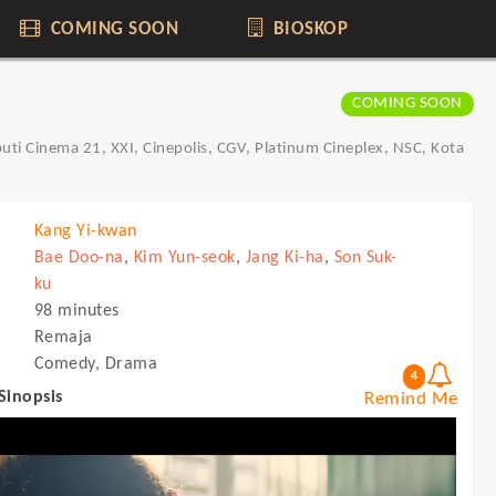
COMING SOON
BIOSKOP
COMING SOON
puti Cinema 21, XXI, Cinepolis, CGV, Platinum Cineplex, NSC, Kota
Kang Yi-kwan
Bae Doo-na
,
Kim Yun-seok
,
Jang Ki-ha
,
Son Suk-
ku
98 minutes
Remaja
Comedy, Drama
4
 Sinopsis
Remind Me