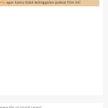
 Me
agar kamu tidak ketinggalan jadwal film ini!
view film ini setelah tayang)