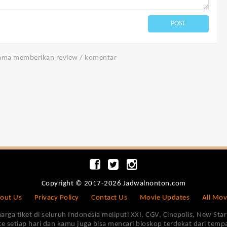
POST
tama memberikan review / komentar
Copyright © 2017-2026 Jadwalnonton.com
out Us
Privacy Policy
Contact Us
Movie Updates
All Mov
 tiket di seluruh Indonesia meliputi XXI, CGV, Cinepolis, New Star 
e setiap hari dan kamu juga bisa mencari bioskop terdekat dari tem