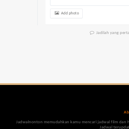
Add photo
Jadilah yang per
Ab
Jadwalnonton memudahkan kamu mencari jadwal film dan harga
Jadwal terupdat