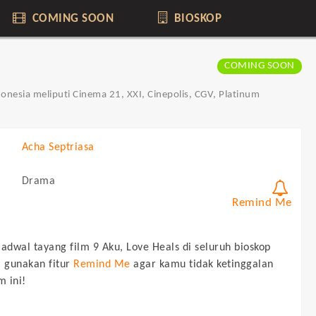
COMING SOON
BIOSKOP
COMING SOON
donesia meliputi Cinema 21, XXI, Cinepolis, CGV, Platinum
Acha Septriasa
Drama
Remind Me
jadwal tayang film
9 Aku, Love Heals
di seluruh bioskop
, gunakan fitur
Remind Me
agar kamu tidak ketinggalan
m ini!