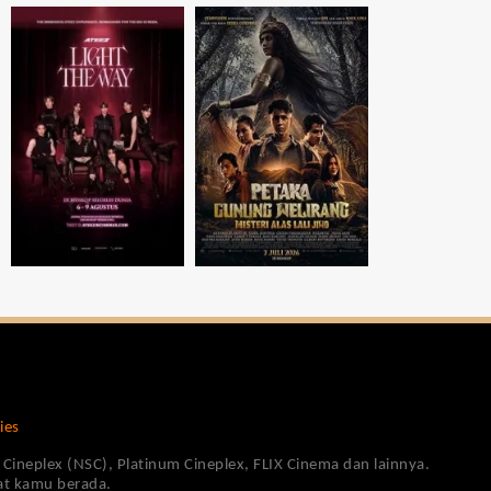
ies
Cineplex (NSC), Platinum Cineplex, FLIX Cinema dan lainnya.
pat kamu berada.