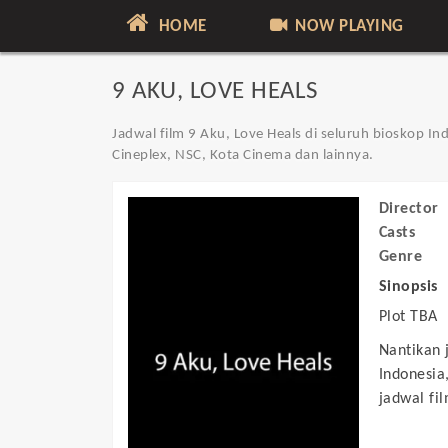
HOME
NOW PLAYING
9 AKU, LOVE HEALS
Jadwal film 9 Aku, Love Heals di seluruh bioskop In
Cineplex, NSC, Kota Cinema dan lainnya.
Director
Casts
Genre
Sinopsis
Plot TBA
Nantikan 
Indonesia
jadwal fil