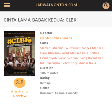
JADWALNONTON.COM
CINTA LAMA BABAK KEDUA: CLBK
Director
Ivander Tedjasukmana
Casts
Slamet Rahardjo
,
Widyawati
,
Sintya Marisca
,
Iskak Khivano
,
Yusuf Mahardika
,
Gisellma
Firmansyah
,
Sarah Sechan
,
Iyang Darmawan
,
Kiki Narendra
,
Febry Khey
,
Anissa Kaila
Duration
106 minutes
Rating
3.8
Remaja
Genre
Romance, Drama, Comedy
4 review