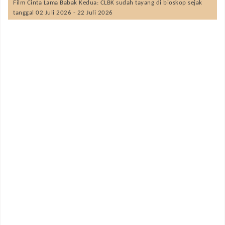
Film
Cinta Lama Babak Kedua: CLBK
sudah tayang di bioskop sejak
tanggal 02 Juli 2026 - 22 Juli 2026