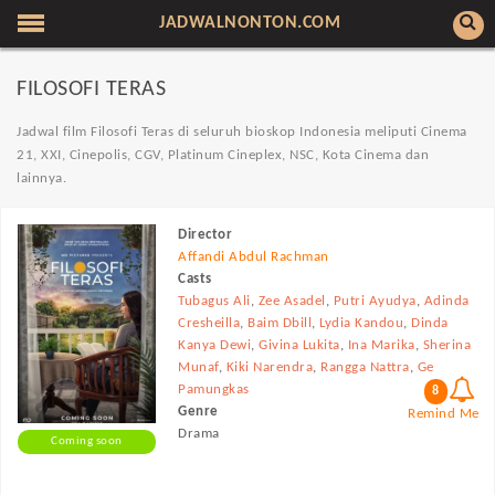
JADWALNONTON.COM
FILOSOFI TERAS
Jadwal film Filosofi Teras di seluruh bioskop Indonesia meliputi Cinema
21, XXI, Cinepolis, CGV, Platinum Cineplex, NSC, Kota Cinema dan
lainnya.
Director
Affandi Abdul Rachman
Casts
Tubagus Ali
,
Zee Asadel
,
Putri Ayudya
,
Adinda
Cresheilla
,
Baim Dbill
,
Lydia Kandou
,
Dinda
Kanya Dewi
,
Givina Lukita
,
Ina Marika
,
Sherina
Munaf
,
Kiki Narendra
,
Rangga Nattra
,
Ge
Pamungkas
8
Genre
Remind Me
Drama
Coming soon