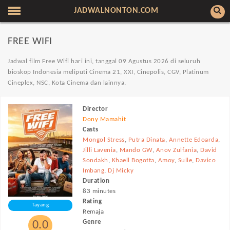
JADWALNONTON.COM
FREE WIFI
Jadwal film Free Wifi hari ini, tanggal 09 Agustus 2026 di seluruh
bioskop Indonesia
meliputi Cinema 21, XXI, Cinepolis, CGV, Platinum
Cineplex, NSC, Kota Cinema dan lainnya.
Director
Dony Mamahit
Casts
Mongol Stress
,
Putra Dinata
,
Annette Edoarda
,
Jilli Lavenia
,
Mando GW
,
Anov Zulfania
,
David
Sondakh
,
Khaell Bogotta
,
Amoy
,
Sulle
,
Davico
Imbang
,
Dj Micky
Duration
83 minutes
Rating
Tayang
Remaja
Genre
0.0