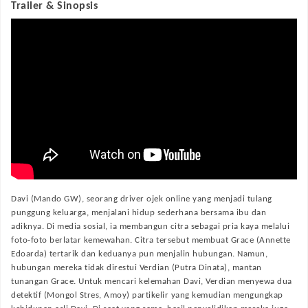
Trailer & Sinopsis
Davi (Mando GW), seorang driver ojek online yang menjadi tulang
punggung keluarga, menjalani hidup sederhana bersama ibu dan
adiknya. Di media sosial, ia membangun citra sebagai pria kaya melalui
foto-foto berlatar kemewahan. Citra tersebut membuat Grace (Annette
Edoarda) tertarik dan keduanya pun menjalin hubungan. Namun,
hubungan mereka tidak direstui Verdian (Putra Dinata), mantan
tunangan Grace. Untuk mencari kelemahan Davi, Verdian menyewa dua
detektif (Mongol Stres, Amoy) partikelir yang kemudian mengungkap