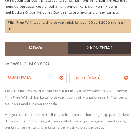
kehidupan asli Davi. Di saat yang sama, hasil penyelidikan mereka juga
memicu berbagai kesalahpahaman, penculikan, dan konflik yang
melibatkan Grace, keluarga Davi, serta orang-orang di sekitarnya.
Film
Free Wifi
tayang di bioskop sejak tanggal 23 Juli 2026 s/d hari
ini
JADWAL
2
KOMENTAR
JADWAL DI
MANADO
UBAH KOTA
Hari ini (ubah)
Jadwal film Free Wifi di Manado hari ini, 20 September 2025 – Tonton
film Free Wifi di berbagai bioskop favorit di Manado seperti Mantos 1
XXI dan Local Cinema Manado.
Harga tiket film Free Wifi di Manado dapat dilihat langsung pada jadwal
di bawah ini. Perlu diingat, harga tiket biasanya mengikuti jam tayang
pertama, sementara jam tayang berikutnya bisa berbeda.