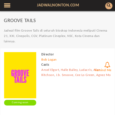
JADWALNONTON.COM
GROOVE TAILS
Jadwal film Groove Tails di seluruh bioskop Indonesia meliputi Cinema
21, XXI, Cinepolis, CGV, Platinum Cineplex, NSC, Kota Cinema dan
lainnya.
Director
Bob Logan
Casts
Ansel Elgort
,
Halle Bailey
,
Ludacris
,
Alan
Remind Me
Ritchson
,
J.b. Smoove
,
Cee Lo Green
,
Agnez Mo
Coming soon