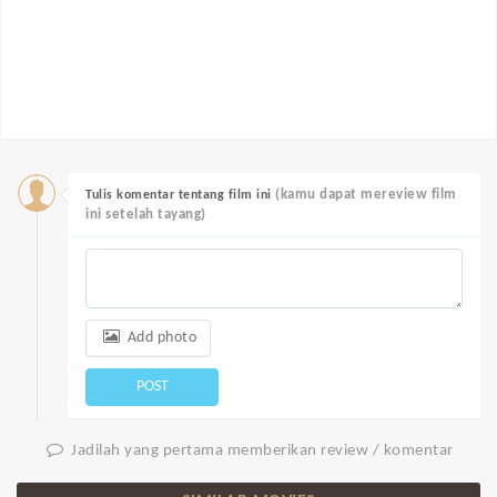
(kamu dapat mereview film
Tulis komentar tentang film ini
ini setelah tayang)
Add photo
POST
Jadilah yang pertama memberikan review / komentar