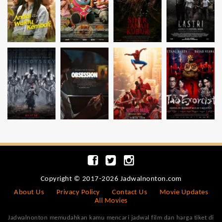
Copyright © 2017-2026 Jadwalnonton.com
About Us
Privacy Policy
Contact Us
Movie Updates
All Movies
Jadwalnonton memudahkan kamu mencari jadwal film dan harga tiket di