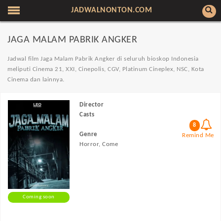
JADWALNONTON.COM
JAGA MALAM PABRIK ANGKER
Jadwal film Jaga Malam Pabrik Angker di seluruh bioskop Indonesia
meliputi Cinema 21, XXI, Cinepolis, CGV, Platinum Cineplex, NSC, Kota
Cinema dan lainnya.
Director
Casts
8
Genre
Remind Me
Horror, Come
Coming soon