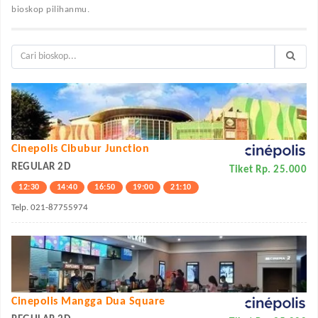
bioskop pilihanmu.
Cinepolis Cibubur Junction
REGULAR 2D
Tiket Rp. 25.000
12:30
14:40
16:50
19:00
21:10
Telp. 021-87755974
Cinepolis Mangga Dua Square