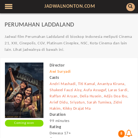
JADWALNONTON.COM
PERUMAHAN LADDALAND
Jadwal film Perumahan Laddaland di bioskop Indonesia meliputi Cinema
21, XXI, Cinepolis, CGV, Platinum Cineplex, NSC, Kota Cinema dan lain
lain. Lihat jadwalnya di bawah ini.
Director
Awi Suryadi
Casts
Andri Mashadi
,
Titi Kamal
,
Anantya Kirana
,
Shakeel Fauzi Aisy
,
Aufa Assagaf
,
Laras Sardi
,
Raffan Al Aryan
,
Delia Husein
,
Adjis Doa Ibu
,
Arief Didu
,
Sriyatun
,
Sarah Tumiwa
,
Zidni
Hakim
,
Kikky Drajat Ma
Duration
99 minutes
Coming soon
Rating
Dewasa 17+
8