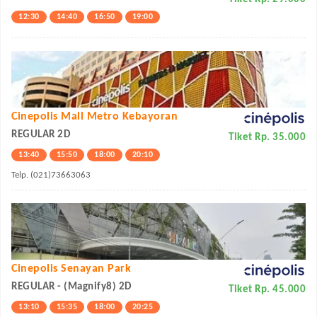
12:30
14:40
16:50
19:00
Cinepolis Mall Metro Kebayoran
REGULAR 2D
Tiket Rp. 35.000
13:40
15:50
18:00
20:10
Telp. (021)73663063
Cinepolis Senayan Park
REGULAR - (Magnify8) 2D
Tiket Rp. 45.000
13:10
15:35
18:00
20:25