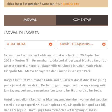
Tidak ingin ketinggalan? Gunakan fitur
Remind Me
JADWAL
KOMENTAR
JADWAL DI
JAKARTA
UBAH KOTA
Kamis, 13 Agustus...
Jadwal film Perumahan Laddaland di Jakarta hari ini, 20 September
2025 – Tonton film Perumahan Laddaland di berbagai bioskop favorit di
Jakarta seperti Cinepolis Pejaten Village, Cinepolis Gajah Mada Plaza,
Cinepolis Mall Metro Kebayoran dan Cinepolis Senayan Park.
Harga tiket film Perumahan Laddaland di Jakarta dapat dilihat langsung
pada jadwal di bawah ini. Perlu diingat, harga tiket biasanya mengikuti
jam tayang pertama, sementara jam tayang berikutnya bisa berbeda.
Untuk pembelian tiket, kamu bisa langsung membelinya melalui website
resmi bioskop seperti XXI (21cineplex.com), Cinepolis (cinepolis.co.id),
dan CGV (cgv.id). Kamu juga bisa membeli tiket langsung di lokasi