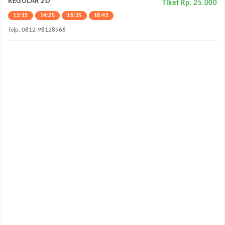
REGULAR 2D
Tiket Rp. 25.000
12:15
14:25
16:35
18:45
Telp. 0812-98128966