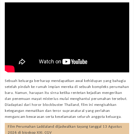
Sebuah keluarga berharap mendapatkan awal kehidupan yang bahagia
setelah pindah ke rumah impian mereka di sebuah kompleks perumahan
baru. Namun, harapan itu sirna ketika rentetan kejadian mengerikan
dan penemuan mayat misterius mulai menghantui perumahan tersebut.
Diadaptasi dari horor blockbuster Thailand, film ini mengisahkan
ketegangan mematikan dan teror supranatural yang perlahan
mengancam kewarasan serta keselamatan seluruh anggota keluarga.
Film
Perumahan Laddaland
dijadwalkan tayang tanggal
13 Agustus
2026
di bioskop XXI, CGV