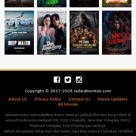
Copyright © 2017-2026 Jadwalnonton.com
About Us
Privacy Policy
Contact Us
Movie Updates
All Movies
Jadwalnonton memudahkan kamu mencari jadwal film dan harga tiket di
seluruh Indonesia meliputi XXI, CGV, Cinepolis, New Star Cineplex (NSC),
Platinum Cineplex, FLIX Cinema dan lainnya.
Jadwal terupdate setiap hari dan kamu juga bisa mencari bioskop terdekat