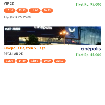
VIP 2D
Tiket Rp. 95.000
13:10
15:35
18:00
20:25
Telp. (021) 29719700
Cinepolis Pejaten Village
REGULAR 2D
Tiket Rp. 45.000
12:30
14:40
16:50
19:00
21:10