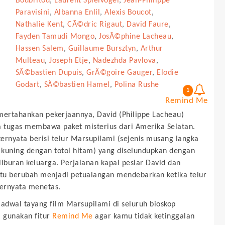
Boubritou
,
Laurent Spielvogel
,
Jean-Philippe
Paravisini
,
Albanna Enlil
,
Alexis Boucot
,
Nathalie Kent
,
CÃ©dric Rigaut
,
David Faure
,
Fayden Tamudi Mongo
,
JosÃ©phine Lacheau
,
Hassen Salem
,
Guillaume Bursztyn
,
Arthur
Multeau
,
Joseph Etje
,
Nadezhda Pavlova
,
SÃ©bastien Dupuis
,
GrÃ©goire Gauger
,
Elodie
Godart
,
SÃ©bastien Hamel
,
Polina Rushe
1
Remind Me
rtahankan pekerjaannya, David (Philippe Lacheau)
tugas membawa paket misterius dari Amerika Selatan.
 ternyata berisi telur Marsupilami (sejenis musang langka
kuning dengan totol hitam) yang diselundupkan dengan
liburan keluarga. Perjalanan kapal pesiar David dan
itu berubah menjadi petualangan mendebarkan ketika telur
ternyata menetas.
jadwal tayang film
Marsupilami
di seluruh bioskop
, gunakan fitur
Remind Me
agar kamu tidak ketinggalan