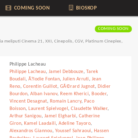
COMING SOON
BIOSKOP
COMING SOON
a meliputi Cinema 21, XXI, Cinepolis, CGV, Platinum Cineplex,
Philippe Lacheau
Philippe Lacheau
,
Jamel Debbouze
,
Tarek
Boudali
,
Ã?lodie Fontan
,
Julien Arruti
,
Jean
Reno
,
Corentin Guillot
,
GÃ©rard Jugnot
,
Didier
Bourdon
,
Alban Ivanov
,
Reem Kherici
,
Booder
,
Vincent Desagnat
,
Romain Lancry
,
Paco
Boisson
,
Laurent Spielvogel
,
Claudette Walker
,
Arthur Sanigou
,
Jamel Elgharbi
,
Catherine
Giron
,
Kamel Laadaili
,
Adeline Tayoro
,
Alexandros Giannou
,
Youssef Sahraoui
,
Hassen