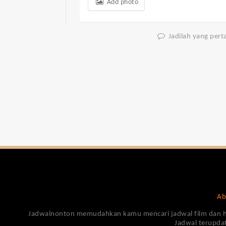
Add photo
Jadilah yang per
Ab
Jadwalnonton memudahkan kamu mencari jadwal film dan harga
Jadwal terupdat