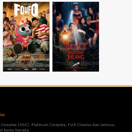
ies
Cineplex (NSC), Platinum Cineplex, FLIX Cinema dan lainnya.
pat kamu berada.