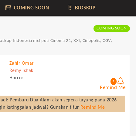
COMING SOON
BIOSKOP
COMING SOON
oskop Indonesia meliputi Cinema 21, XXI, Cinepolis, CGV,
Zahir Omar
Remy Ishak
Horror
1
Remind Me
ael: Pemburu Dua Alam
akan segera tayang pada
2026
gin ketinggalan jadwal? Gunakan fitur
Remind Me