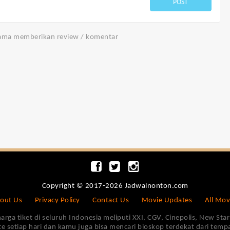
POST
tama memberikan review / komentar
Copyright © 2017-2026 Jadwalnonton.com
out Us
Privacy Policy
Contact Us
Movie Updates
All Mov
 tiket di seluruh Indonesia meliputi XXI, CGV, Cinepolis, New Star 
e setiap hari dan kamu juga bisa mencari bioskop terdekat dari tem