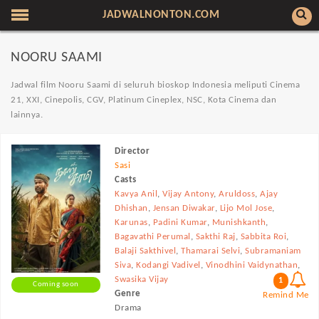
JADWALNONTON.COM
NOORU SAAMI
Jadwal film Nooru Saami di seluruh bioskop Indonesia meliputi Cinema
21, XXI, Cinepolis, CGV, Platinum Cineplex, NSC, Kota Cinema dan
lainnya.
Director
Sasi
Casts
Kavya Anil
,
Vijay Antony
,
Aruldoss
,
Ajay
Dhishan
,
Jensan Diwakar
,
Lijo Mol Jose
,
Karunas
,
Padini Kumar
,
Munishkanth
,
Bagavathi Perumal
,
Sakthi Raj
,
Sabbita Roi
,
Balaji Sakthivel
,
Thamarai Selvi
,
Subramaniam
Siva
,
Kodangi Vadivel
,
Vinodhini Vaidynathan
,
Swasika Vijay
1
Coming soon
Genre
Remind Me
Drama