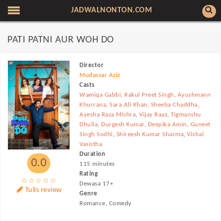
JADWALNONTON.COM
PATI PATNI AUR WOH DO
Director
Mudassar Aziz
Casts
Wamiqa Gabbi
,
Rakul Preet Singh
,
Ayushmann
Khurrana
,
Sara Ali Khan
,
Sheeba Chaddha
,
Ayesha Raza Mishra
,
Vijay Raaz
,
Tigmanshu
Dhulia
,
Durgesh Kumar
,
Deepika Amin
,
Guneet
Singh Sodhi
,
Shireesh Kumar Sharma
,
Vishal
Vasistha
Duration
0.0
115 minutes
Rating
Dewasa 17+
Tulis review
Genre
Romance, Comedy