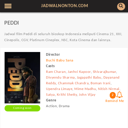
JADWALNONTON.COM
PEDDI
Jadwal film Peddi di seluruh bioskop Indonesia meliputi Cinema 21, XXI,
Cinepolis, CGV, Platinum Cineplex, NSC, Kota Cinema dan lainnya.
Director
Buchi Babu Sana
Casts
Ram Charan
,
Janhvi Kapoor
,
Shivarajkumar
,
Divyendu Sharma
,
Jagapathi Babu
,
Dayanand
Reddy
,
Chammak Chandra
,
Boman Irani
,
Upendra Limaye
,
Mime Madhu
,
Nitish Nirmal
,
Satya
,
Krithi Shetty
,
John Vijay
2
Genre
Remind Me
Action, Drama
Coming soon