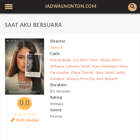
JADWALNONTON.COM
SAAT AKU BERSUARA
Director
Sonu S
Casts
Marshanda
,
Cut Mini Theo
,
Teuku Rifnu
Wikana
,
Lukman Sardi
,
Hana Malasan
,
Nino
Fernandez
,
Omar Daniel
,
Ibnu Jamil
,
Lydia
Kandou
,
Unique Priscilla
,
Rini Yulianti
Duration
85 minutes
Rating
0.0
Remaja
Genre
Drama
Tulis review