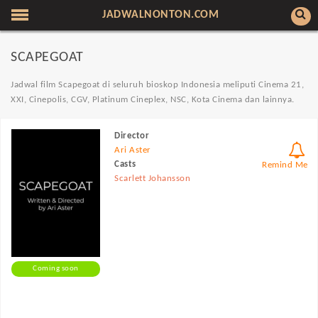
JADWALNONTON.COM
SCAPEGOAT
Jadwal film Scapegoat di seluruh bioskop Indonesia meliputi Cinema 21,
XXI, Cinepolis, CGV, Platinum Cineplex, NSC, Kota Cinema dan lainnya.
Director
Ari Aster
Casts
Remind Me
Scarlett Johansson
Coming soon