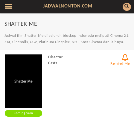
JADWALNONTON.COM
SHATTER ME
Jadwal film Shatter Me di seluruh bioskop Indonesia meliputi Cinema 21,
XXI, Cinepolis, CGV, Platinum Cineplex, NSC, Kota Cinema dan lainnya.
Director
Casts
Remind Me
Coming soon