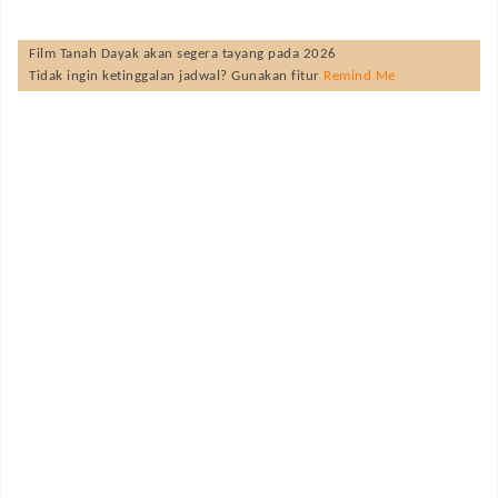
Film
Tanah Dayak
akan segera tayang pada
2026
Tidak ingin ketinggalan jadwal? Gunakan fitur
Remind Me