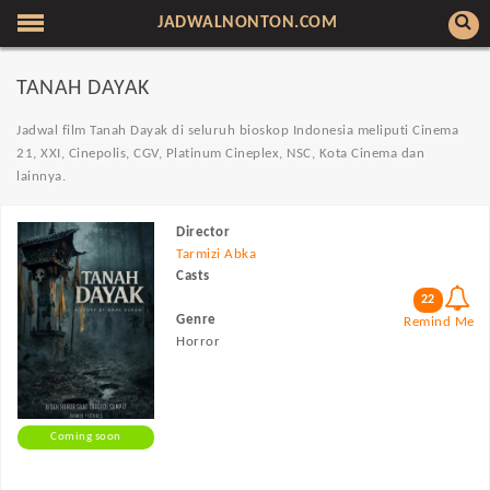
JADWALNONTON.COM
TANAH DAYAK
Jadwal film Tanah Dayak di seluruh bioskop Indonesia meliputi Cinema
21, XXI, Cinepolis, CGV, Platinum Cineplex, NSC, Kota Cinema dan
lainnya.
Director
Tarmizi Abka
Casts
22
Genre
Remind Me
Horror
Coming soon