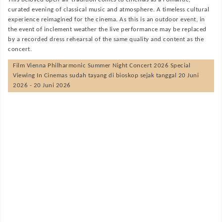
curated evening of classical music and atmosphere. A timeless cultural
experience reimagined for the cinema. As this is an outdoor event, in
the event of inclement weather the live performance may be replaced
by a recorded dress rehearsal of the same quality and content as the
concert.
Film
Vienna Philharmonic Summer Night Concert 2026 Special
Viewing In Cinemas
sudah tayang di bioskop sejak tanggal 20 Juni
2026 - 20 Juni 2026