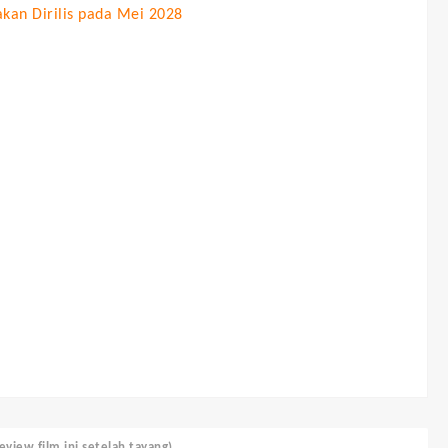
akan Dirilis pada Mei 2028
view film ini setelah tayang)