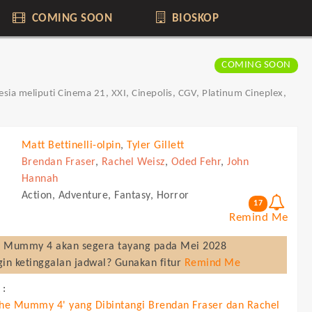
COMING SOON
BIOSKOP
COMING SOON
ia meliputi Cinema 21, XXI, Cinepolis, CGV, Platinum Cineplex,
Matt Bettinelli-olpin
,
Tyler Gillett
Brendan Fraser
,
Rachel Weisz
,
Oded Fehr
,
John
Hannah
Action, Adventure, Fantasy, Horror
17
Remind Me
e Mummy 4
akan segera tayang pada
Mei 2028
gin ketinggalan jadwal? Gunakan fitur
Remind Me
 :
The Mummy 4' yang Dibintangi Brendan Fraser dan Rachel