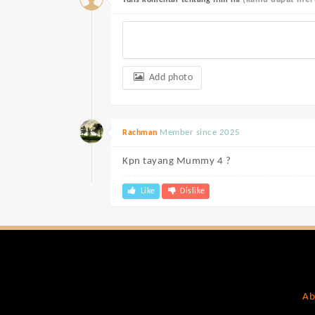
Tulis komentar tentang film ini
Add photo
Member since 2025
Rachman
Kpn tayang Mummy 4 ?
Like
Dislike
Ab