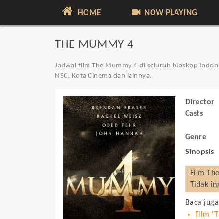
HOME
NOW PLAYING
THE MUMMY 4
Jadwal film The Mummy 4 di seluruh bioskop Indones
NSC, Kota Cinema dan lainnya.
Director
Casts
Genre
Sinopsis
Film
Th
Tidak in
Baca juga
Film '