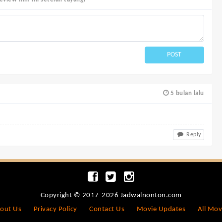
POST
5 bulan lalu
Reply
Copyright © 2017-2026 Jadwalnonton.com
out Us
Privacy Policy
Contact Us
Movie Updates
All Mov