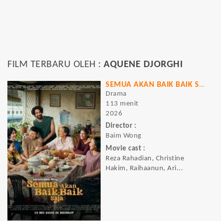
FILM TERBARU OLEH :
AQUENE DJORGHI
SEMUA AKAN BAIK BAIK SAJA
Drama
113 menit
2026
Director :
Baim Wong
Movie cast :
Reza Rahadian, Christine
Hakim, Raihaanun, Ari...