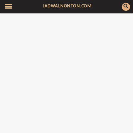
JADWALNONTON.COM