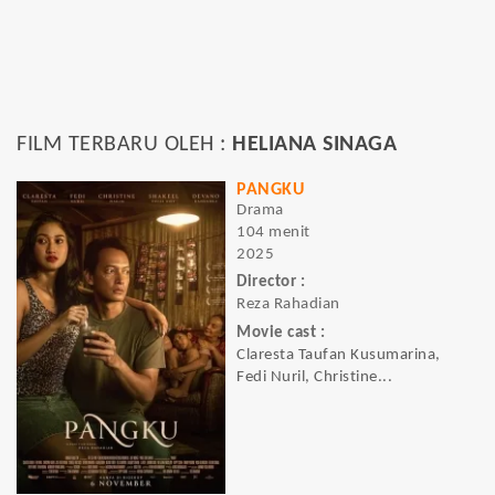
FILM TERBARU OLEH :
HELIANA SINAGA
PANGKU
Drama
104 menit
2025
Director :
Reza Rahadian
Movie cast :
Claresta Taufan Kusumarina,
Fedi Nuril, Christine...