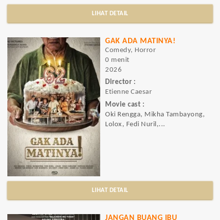
LIHAT DETAIL
GAK ADA MATINYA!
Comedy, Horror
0 menit
2026
Director :
Etienne Caesar
Movie cast :
Oki Rengga, Mikha Tambayong,
Lolox, Fedi Nuril,...
LIHAT DETAIL
JANGAN BUANG IBU