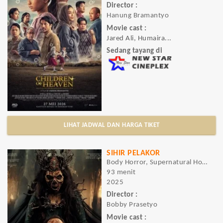
Director :
Hanung Bramantyo
Movie cast :
Jared Ali, Humaira...
Sedang tayang di
LIHAT JADWAL DAN HARGA TIKET
SIHIR PELAKOR
Body Horror, Supernatural Horror, Horror, Thriller
93 menit
2025
Director :
Bobby Prasetyo
Movie cast :