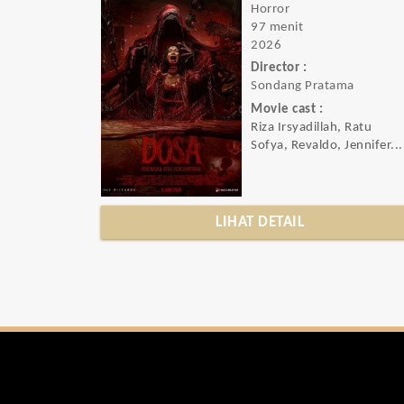
Horror
97 menit
2026
Director :
Sondang Pratama
Movie cast :
Riza Irsyadillah, Ratu
Sofya, Revaldo, Jennifer...
LIHAT DETAIL