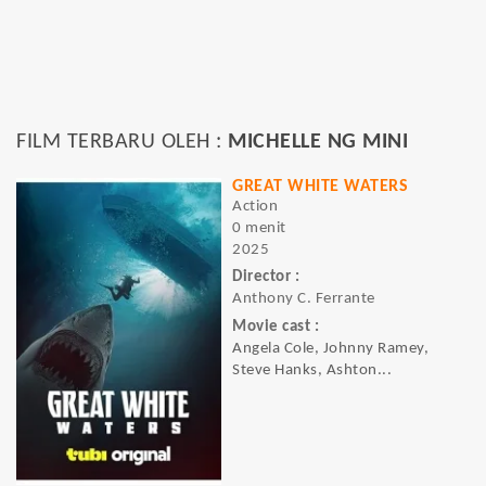
FILM TERBARU OLEH :
MICHELLE NG MINI
GREAT WHITE WATERS
Action
0 menit
2025
Director :
Anthony C. Ferrante
Movie cast :
Angela Cole, Johnny Ramey,
Steve Hanks, Ashton...