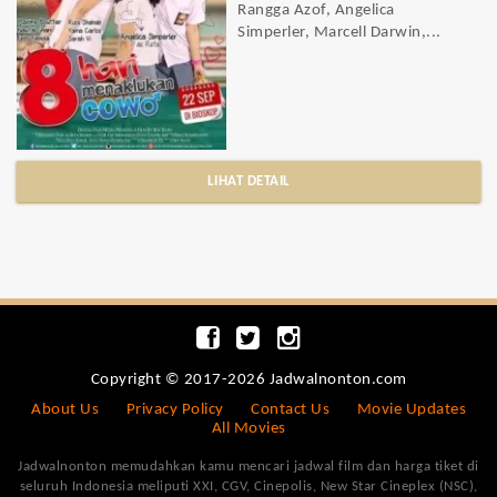
Rangga Azof, Angelica
Simperler, Marcell Darwin,...
LIHAT DETAIL
Copyright © 2017-2026 Jadwalnonton.com
About Us
Privacy Policy
Contact Us
Movie Updates
All Movies
Jadwalnonton memudahkan kamu mencari jadwal film dan harga tiket di
seluruh Indonesia meliputi XXI, CGV, Cinepolis, New Star Cineplex (NSC),