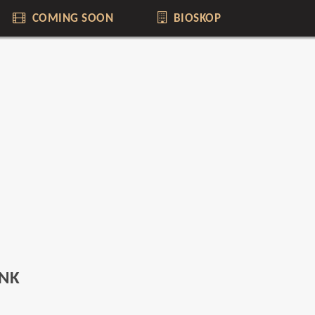
COMING SOON
BIOSKOP
INK