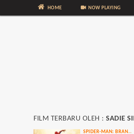
HOME
NOW PLAYING
FILM TERBARU OLEH :
SADIE S
SPIDER-MAN: BRAND NEW DAY