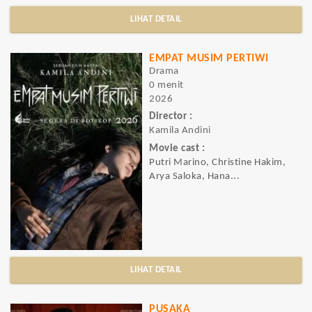
LIHAT DETAIL
EMPAT MUSIM PERTIWI
Drama
0 menit
2026
Director :
Kamila Andini
Movie cast :
Putri Marino, Christine Hakim,
Arya Saloka, Hana...
LIHAT DETAIL
PUSAKA