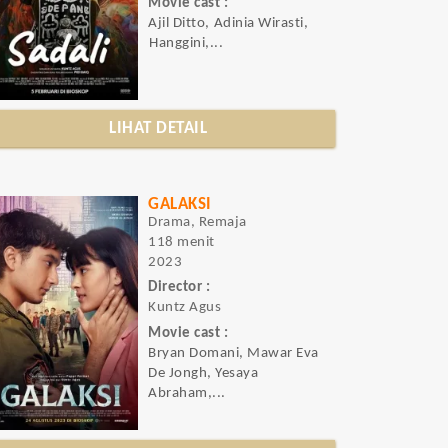
Movie cast :
Ajil Ditto, ⁠Adinia Wirasti,
⁠⁠Hanggini,...
LIHAT DETAIL
GALAKSI
Drama, Remaja
118 menit
2023
Director :
Kuntz Agus
Movie cast :
Bryan Domani, Mawar Eva
De Jongh, Yesaya
Abraham,...