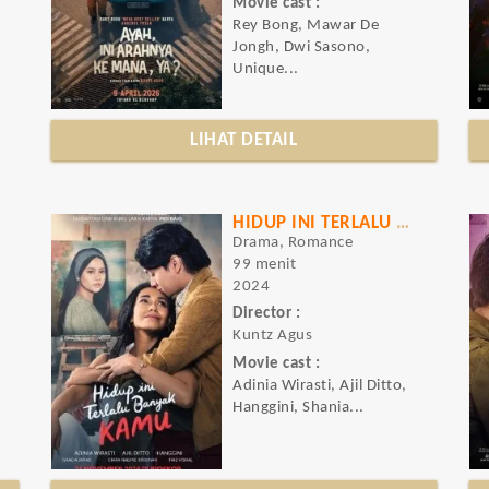
Movie cast :
Rey Bong, Mawar De
Jongh, Dwi Sasono,
Unique...
LIHAT DETAIL
HIDUP INI TERLALU BANYAK KAMU
Drama, Romance
99 menit
2024
Director :
Kuntz Agus
Movie cast :
Adinia Wirasti, Ajil Ditto,
Hanggini, Shania...