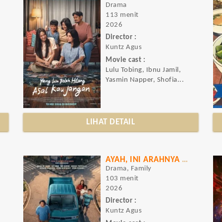
Drama
113 menit
2026
Director :
Kuntz Agus
Movie cast :
Lulu Tobing, Ibnu Jamil,
Yasmin Napper, Shofia...
LIHAT DETAIL
AYAH, INI ARAHNYA KE MANA, YA?
Drama, Family
103 menit
2026
Director :
Kuntz Agus