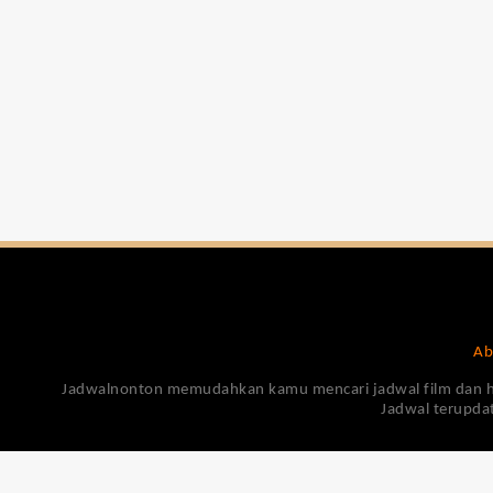
Ab
Jadwalnonton memudahkan kamu mencari jadwal film dan harga
Jadwal terupdat