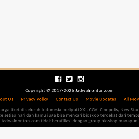
Copyright © 2017-2026 Jadwalnonton.com
out Us
Privacy Policy
Contact Us
Movie Updates
All Mov
 tiket di seluruh Indonesia meliputi XXI, CGV, Cinepolis, New Star 
e setiap hari dan kamu juga bisa mencari bioskop terdekat dari tem
Jadwalnonton.com tidak berafiliasi dengan group bioskop manapun