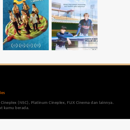
ies
Cineplex (NSC), Platinum Cineplex, FLIX Cinema dan lainnya.
pat kamu berada.