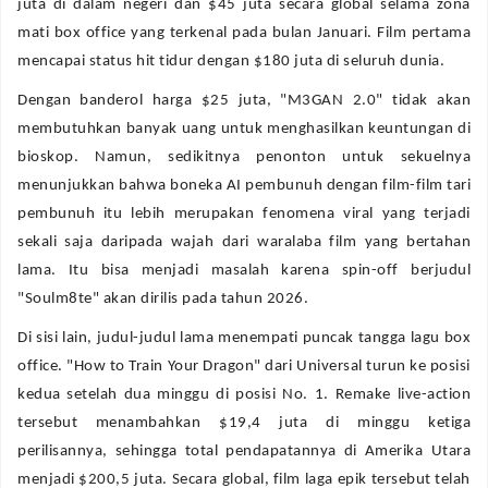
juta di dalam negeri dan $45 juta secara global selama zona
mati box office yang terkenal pada bulan Januari. Film pertama
mencapai status hit tidur dengan $180 juta di seluruh dunia.
Dengan banderol harga $25 juta, "M3GAN 2.0" tidak akan
membutuhkan banyak uang untuk menghasilkan keuntungan di
bioskop. Namun, sedikitnya penonton untuk sekuelnya
menunjukkan bahwa boneka AI pembunuh dengan film-film tari
pembunuh itu lebih merupakan fenomena viral yang terjadi
sekali saja daripada wajah dari waralaba film yang bertahan
lama. Itu bisa menjadi masalah karena spin-off berjudul
"Soulm8te" akan dirilis pada tahun 2026.
Di sisi lain, judul-judul lama menempati puncak tangga lagu box
office. "How to Train Your Dragon" dari Universal turun ke posisi
kedua setelah dua minggu di posisi No. 1. Remake live-action
tersebut menambahkan $19,4 juta di minggu ketiga
perilisannya, sehingga total pendapatannya di Amerika Utara
menjadi $200,5 juta. Secara global, film laga epik tersebut telah