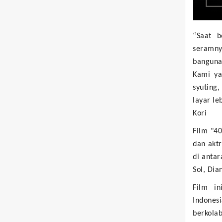
“Saat b
seramny
banguna
Kami ya
syuting
layar le
Kori
Film "4
dan aktr
di antar
Sol, Dia
Film in
Indone
berkolab