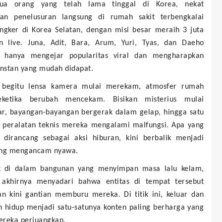
dua orang yang telah lama tinggal di Korea, nekat
an penelusuran langsung di rumah sakit terbengkalai
angker di Korea Selatan, dengan misi besar meraih 3 juta
n live. Juna, Adit, Bara, Arum, Yuri, Tyas, dan Daeho
 hanya mengejar popularitas viral dan mengharapkan
instan yang mudah didapat.
begitu lensa kamera mulai merekam, atmosfer rumah
eketika berubah mencekam. Bisikan misterius mulai
ar, bayangan-bayangan bergerak dalam gelap, hingga satu
u peralatan teknis mereka mengalami malfungsi. Apa yang
 dirancang sebagai aksi hiburan, kini berbalik menjadi
ang mengancam nyawa.
k di dalam bangunan yang menyimpan masa lalu kelam,
akhirnya menyadari bahwa entitas di tempat tersebut
an kini gantian memburu mereka. Di titik ini, keluar dan
n hidup menjadi satu-satunya konten paling berharga yang
ereka perjuangkan.