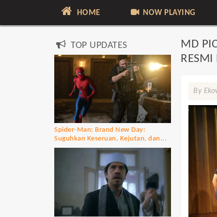
HOME
NOW PLAYING
MD PIC
TOP UPDATES
RESMI
By Eko
Spider-Man: Brand New Day:
Suguhkan Keseruan, Kejutan, dan...