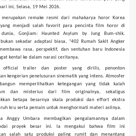
hari ini, Selasa, 19 Mei 2026.
i merupakan remake resmi dari mahakarya horor Korea
 yang menjadi salah favorit para pencinta film horor di
 dunia, Gonjiam: Haunted Asylum by Jung Bum-shik.
bukan sekadar adaptasi biasa, "402 Rumah Sakit Angker
membawa rasa, perspektif, dan sentuhan baru Indonesia
gat kental ke dalam narasi ceritanya.
 official trailer dan poster yang dirilis, penonton
an kengerian penelusuran sinematik yang intens. Atmosfer
bangun memperlihatkan ketegangan yang tidak kalah
am dan misterius dari film originalnya, sekaligus
kkan betapa besarnya skala produksi dan effort ekstra
uruh kru serta pemain untuk menghormati materi aslinya.
ara Anggy Umbara membagikan pengalamannya dalam
odai proyek besar ini. Ia mengakui bahwa film ini
an salah satu produksi paling rumit dan menantang