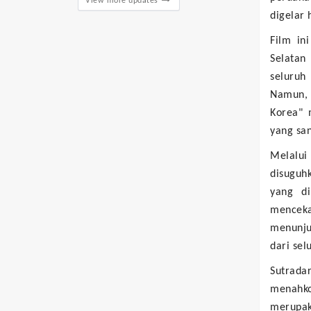
View more updates
digelar 
Film in
Selatan
seluruh
Namun, 
Korea" 
yang san
Melalui
disuguhk
yang di
mencek
menunju
dari sel
Sutrad
menahk
merupak