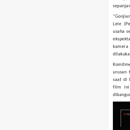
sepanja
“Gonjiam
Lele (Pe
usaha s
ekspekta
kamera 
dilakuka
Komitm
urusan 
saat di 
film i
dibangun