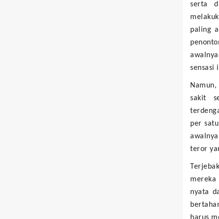
serta 
melakuk
paling 
penonto
awalnya
sensasi 
Namun, 
sakit s
terdeng
per sat
awalnya
teror y
Terjeba
mereka 
nyata d
bertaha
harus m