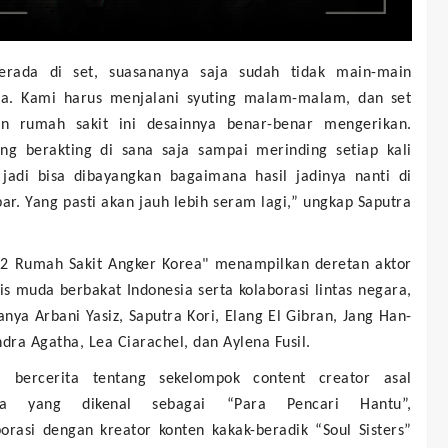
erada di set, suasananya saja sudah tidak main-main
a. Kami harus menjalani syuting malam-malam, dan set
n rumah sakit ini desainnya benar-benar mengerikan.
ng berakting di sana saja sampai merinding setiap kali
, jadi bisa dibayangkan bagaimana hasil jadinya nanti di
bar. Yang pasti akan jauh lebih seram lagi,” ungkap Saputra
02 Rumah Sakit Angker Korea" menampilkan deretan aktor
is muda berbakat Indonesia serta kolaborasi lintas negara,
anya Arbani Yasiz, Saputra Kori, Elang El Gibran, Jang Han-
ndra Agatha, Lea Ciarachel, dan Aylena Fusil.
i bercerita tentang sekelompok content creator asal
sia yang dikenal sebagai “Para Pencari Hantu”,
orasi dengan kreator konten kakak-beradik “Soul Sisters”