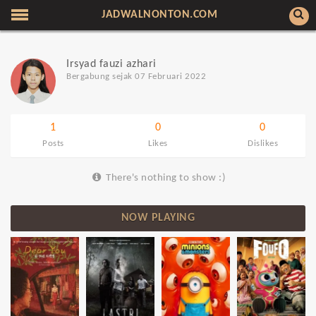
JADWALNONTON.COM
Irsyad fauzi azhari
Bergabung sejak 07 Februari 2022
1
0
0
Posts
Likes
Dislikes
There's nothing to show :)
NOW PLAYING