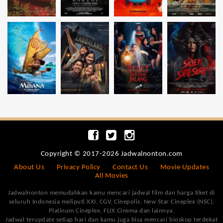
Copyright © 2017-2026 Jadwalnonton.com
About Us
Privacy Policy
Contact Us
Movie Updates
All Movies
Jadwalnonton memudahkan kamu mencari jadwal film dan harga tiket di
seluruh Indonesia meliputi XXI, CGV, Cinepolis, New Star Cineplex (NSC),
Platinum Cineplex, FLIX Cinema dan lainnya.
Jadwal terupdate setiap hari dan kamu juga bisa mencari bioskop terdekat