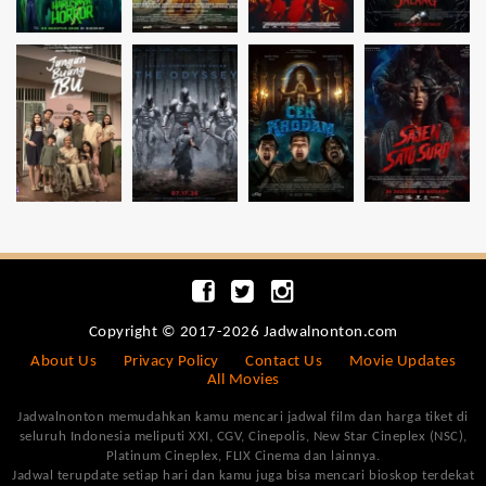
Copyright © 2017-2026 Jadwalnonton.com
About Us
Privacy Policy
Contact Us
Movie Updates
All Movies
Jadwalnonton memudahkan kamu mencari jadwal film dan harga tiket di
seluruh Indonesia meliputi XXI, CGV, Cinepolis, New Star Cineplex (NSC),
Platinum Cineplex, FLIX Cinema dan lainnya.
Jadwal terupdate setiap hari dan kamu juga bisa mencari bioskop terdekat