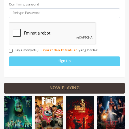
Confirm password
Saya menyetujui
syarat dan ketentuan
yang berlaku
Sign Up
NOW PLAYING