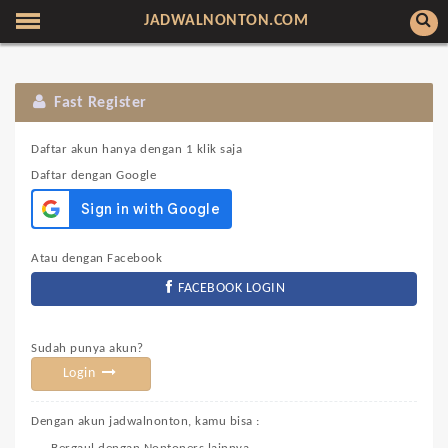
JADWALNONTON.COM
Fast Register
Daftar akun hanya dengan 1 klik saja
Daftar dengan Google
Atau dengan Facebook
FACEBOOK LOGIN
Sudah punya akun?
Login
Dengan akun jadwalnonton, kamu bisa :